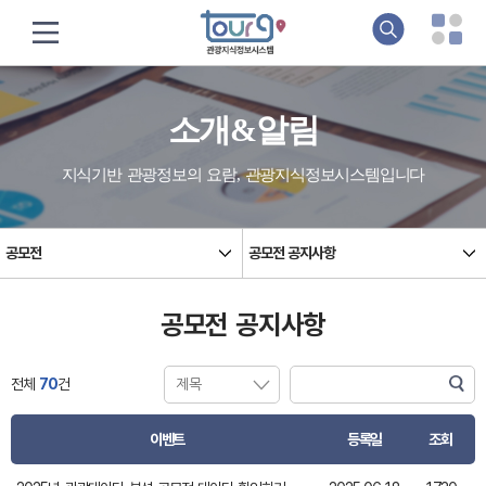
소개&알림
지식기반 관광정보의 요람, 관광지식정보시스템입니다
공모전
공모전 공지사항
공모전 공지사항
전체
70
건
이벤트
등록일
조회