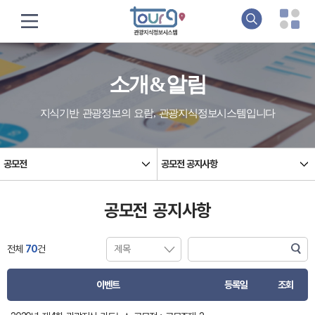
소개&알림
지식기반 관광정보의 요람, 관광지식정보시스템입니다
공모전
공모전 공지사항
공모전 공지사항
전체
70
건
이벤트
등록일
조회