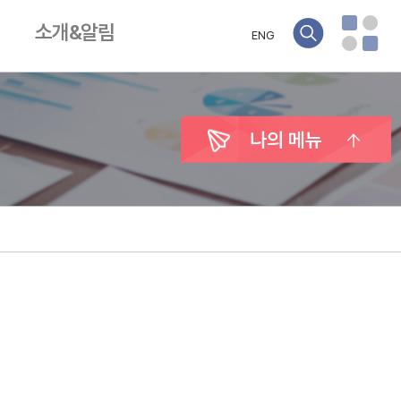
소개&알림
ENG
나의 메뉴