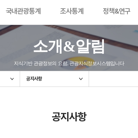
국내관광통계
조사통계
정책&연구
소개&알림
지식기반 관광정보의 요람, 관광지식정보시스템입니다
공지사항
공지사항