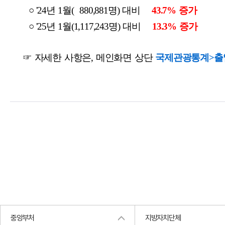
○ '24년 1월( 880,881명) 대비
43.7% 증가
○ '25년 1월(1,117,243명) 대비
13.3% 증가
☞ 자세한 사항은, 메인화면 상단
국제관광통계>출
중앙부처
지방자치단체