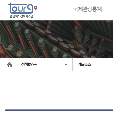
국제관광통계
정책&연구
카드뉴스