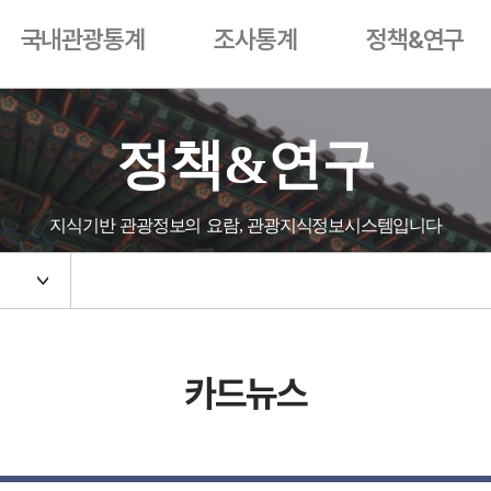
국내관광통계
조사통계
정책&연구
정책&연구
지식기반 관광정보의 요람, 관광지식정보시스템입니다
카드뉴스