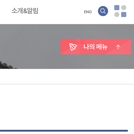
소개&알림
ENG
나의 메뉴