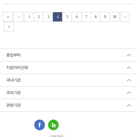
«
‹
1
2
3
4
5
6
7
8
9
10
›
»
중앙부처
지방자치단체
국내기관
국외기관
관련기관
이용안내