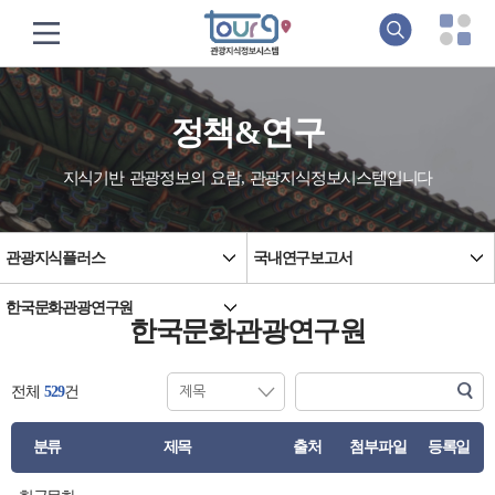
정책&연구
지식기반 관광정보의 요람, 관광지식정보시스템입니다
관광지식플러스
국내연구보고서
한국문화관광연구원
한국문화관광연구원
전체
529
건
분류
제목
출처
첨부파일
등록일