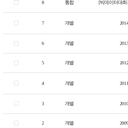
8
통합
[빅데이터대회용
7
개별
20
6
개별
20
5
개별
20
4
개별
20
3
개별
20
2
개별
20