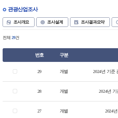
관광산업조사
조사개요
조사설계
조사결과요약
전체
29
건
번호
구분
29
개별
2024년 기
28
개별
2024년
27
개별
2024