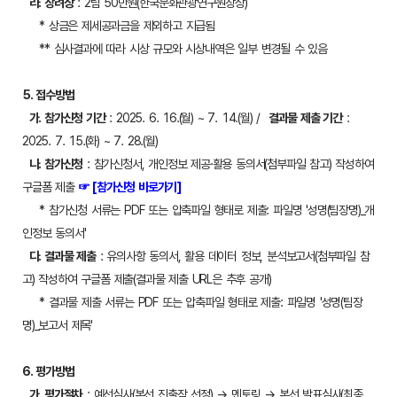
라. 장려상
: 2팀 50만원(한국문화관광연구원장상)
* 상금은 제세공과금을 제외하고 지급됨
** 심사결과에 따라 시상 규모와 시상내역은 일부 변경될 수 있음
5. 접수방법
가. 참가신청 기간
: 2025. 6. 16.(월) ~ 7. 14.(월) /
결과물 제출 기간
:
2025. 7. 15.(화) ~ 7. 28.(월)
나. 참가신청
: 참가신청서, 개인정보 제공·활용 동의서(첨부파일 참고) 작성하여
구글폼 제출
☞
[참가신청 바로가기]
* 참가신청 서류는 PDF 또는 압축파일 형태로 제출: 파일명 '성명(팀장명)_개
인정보 동의서'
다. 결과물 제출
: 유의사항 동의서, 활용 데이터 정보, 분석보고서(첨부파일 참
고) 작성하여 구글폼 제출(결과물 제출 URL은 추후 공개)
* 결과물 제출 서류는 PDF 또는 압축파일 형태로 제출: 파일명 '성명(팀장
명)_보고서 제목'
6. 평가방법
가. 평가절차
: 예선심사(본선 진출작 선정) → 멘토링 → 본선 발표심사(최종